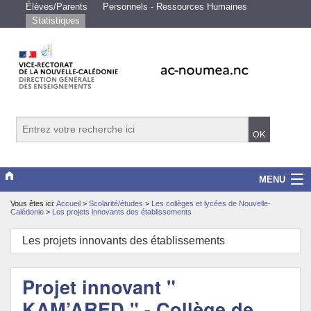
Élèves/Parents
Personnels - Ressources Humaines
Statistiques
MENU
Vous êtes ici:
Accueil
>
Scolarité/études
>
Les collèges et lycées de Nouvelle-
Vice-rectorat
Calédonie
>
Les projets innovants des établissements
Scolarité/études
Les projets innovants des établissements
Enseignements
Projet innovant "
Examens/Concours
KAM’ARED " - Collège de