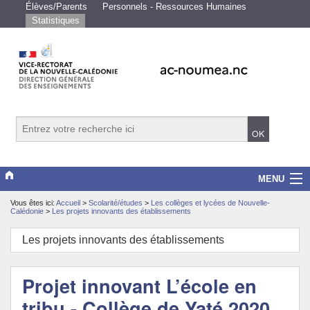
Élèves/Parents
Personnels - Ressources Humaines
Statistiques
MENU
Vous êtes ici:
Accueil
>
Scolarité/études
>
Les collèges et lycées de Nouvelle-
Vice-rectorat
Calédonie
>
Les projets innovants des établissements
Scolarité/études
Les projets innovants des établissements
Enseignements
Projet innovant L’école en
Examens/Concours
tribu - Collège de Yaté 2020