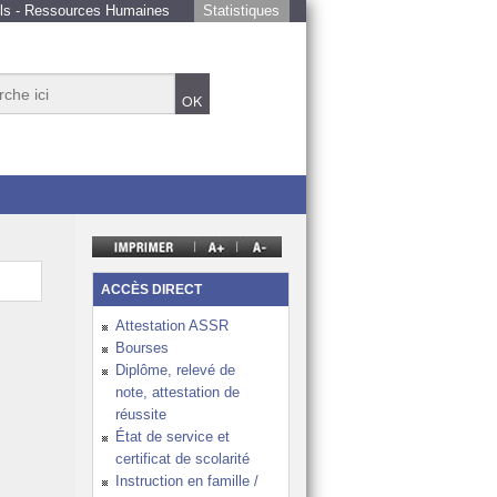
ls - Ressources Humaines
Statistiques
et éducatif de la NC
e de tous les élèves
ACCÈS DIRECT
 de l’École calédonienne
Attestation ASSR
Bourses
nnement de travail favorable, des élèves épanouis
Diplôme, relevé de
note, attestation de
ture sur la région Océanie et le monde
réussite
 de l’année
État de service et
certificat de scolarité
Instruction en famille /