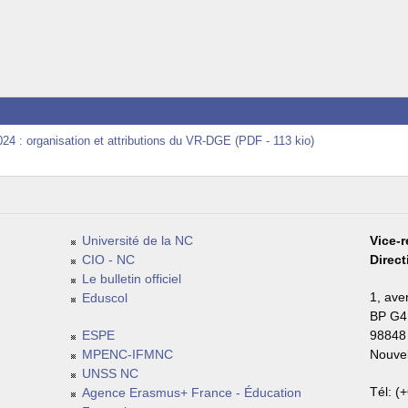
4 : organisation et attributions du VR-DGE (PDF - 113 kio)
Université de la NC
Vice-r
CIO - NC
Direc
Le bulletin officiel
1, ave
Eduscol
BP G4
ESPE
98848
MPENC-IFMNC
Nouvel
UNSS NC
Tél: (
Agence Erasmus+ France - Éducation