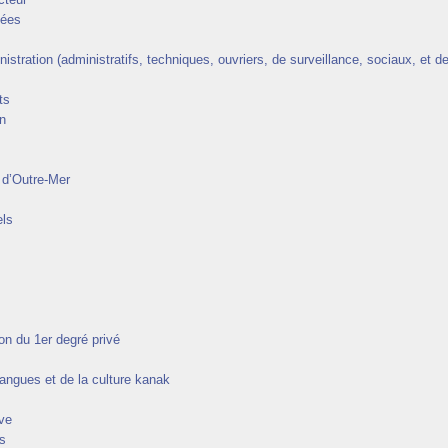
cées
stration (administratifs, techniques, ouvriers, de surveillance, sociaux, et d
ts
n
 d’Outre-Mer
ls
on du 1er degré privé
angues et de la culture kanak
ve
s