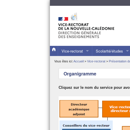
Vice-rectorat
Scolarité/études
Présentation du vice-rectorat
Les collèges et lyc
Vous êtes ici:
Accueil
>
Vice-rectorat
>
Présentation d
Les publications du VR
L’inscription de votr
Organigramme
Les dossiers de presse
Les évaluations nat
Cliquez sur le nom du service pour avo
L’actualité du vice-recteur
L’orientation et l’a
Quelques repères
Les stages d’observ
Le calendrier scolaire
L’alternance dans le
Statistiques
La formation tout au