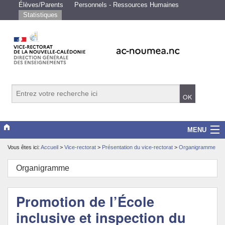
Élèves/Parents
Personnels - Ressources Humaines
Statistiques
MENU
Vous êtes ici:
Accueil
>
Vice-rectorat
>
Présentation du vice-rectorat
>
Organigramme
Vice-rectorat
Organigramme
Scolarité/études
Enseignements
Promotion de l’École
inclusive et inspection du
Examens/Concours