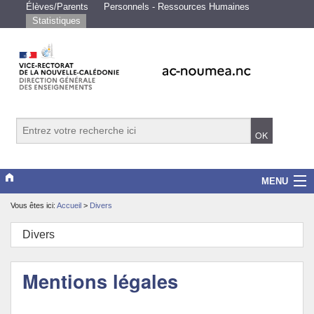
Élèves/Parents
Personnels - Ressources Humaines
Statistiques
MENU
Vous êtes ici:
Accueil
>
Divers
Vice-rectorat
Divers
Scolarité/études
Enseignements
Mentions légales
Examens/Concours