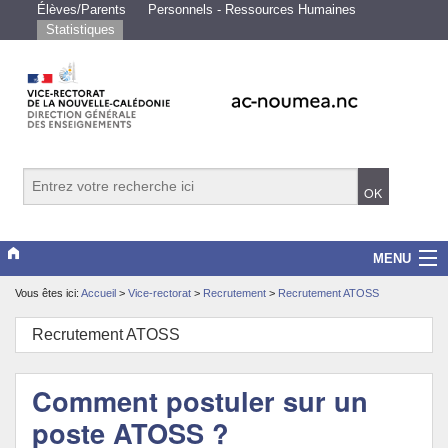
Élèves/Parents
Personnels - Ressources Humaines
Statistiques
MENU
Vous êtes ici:
Accueil
>
Vice-rectorat
>
Recrutement
>
Recrutement ATOSS
Vice-rectorat
Recrutement ATOSS
Scolarité/études
Enseignements
Comment postuler sur un
poste ATOSS ?
Examens/Concours