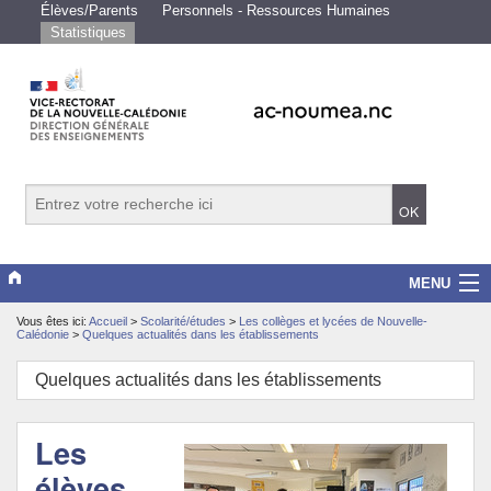
Élèves/Parents
Personnels - Ressources Humaines
Statistiques
MENU
Vous êtes ici:
Accueil
>
Scolarité/études
>
Les collèges et lycées de Nouvelle-
Vice-rectorat
Calédonie
>
Quelques actualités dans les établissements
Scolarité/études
Quelques actualités dans les établissements
Enseignements
Les
Examens/Concours
élèves