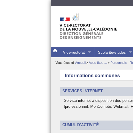
Vice-rectorat
Scolarité/études
Présentation du vice-rectorat
Les collèges et lyc
Vous êtes ici:
Accueil
>
Vous êtes ...
>
Personnels - 
Les publications du VR
L’inscription de votr
Informations communes
Les dossiers de presse
Les évaluations nat
SERVICES INTERNET
L’actualité du vice-recteur
L’orientation et l’a
Service internet à disposition des person
Quelques repères
Les stages d’observ
Iprofessionnel, MonCompte, Webmail, F
Le calendrier scolaire
L’alternance dans le
CUMUL D’ACTIVITÉ
Statistiques
La formation tout au