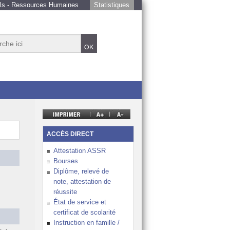
ls - Ressources Humaines
Statistiques
et éducatif de la NC
e de tous les élèves
ACCÈS DIRECT
 de l’École calédonienne
Attestation ASSR
Bourses
nnement de travail favorable, des élèves épanouis
Diplôme, relevé de
note, attestation de
ture sur la région Océanie et le monde
réussite
 de l’année
État de service et
certificat de scolarité
Instruction en famille /