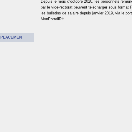
Depuis le mois d’octobre 2020, les personnels rémun
s
par le vice-rectorat peuvent télécharger sous format
les bulletins de salaire depuis janvier 2019, via le port
MonPortailRH.
ÉPLACEMENT