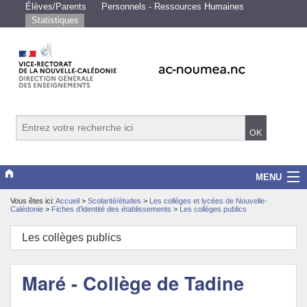
Élèves/Parents
Personnels - Ressources Humaines
Statistiques
MENU
Vous êtes ici:
Accueil
>
Scolarité/études
>
Les collèges et lycées de Nouvelle-
Vice-rectorat
Calédonie
>
Fiches d’identité des établissements
>
Les collèges publics
Scolarité/études
Les collèges publics
Enseignements
Maré - Collège de Tadine
Examens/Concours