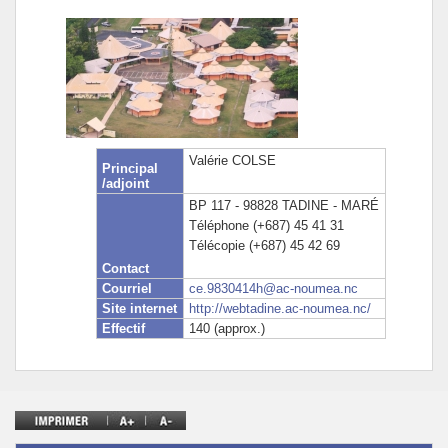
Politique Éducative
Valérie COLSE
Principal
/adjoint
BP 117 - 98828 TADINE - MARÉ
Téléphone (+687) 45 41 31
Télécopie (+687) 45 42 69
Contact
Courriel
ce.9830414h@ac-noumea.nc
Site internet
http://webtadine.ac-noumea.nc/
Effectif
140 (approx.)