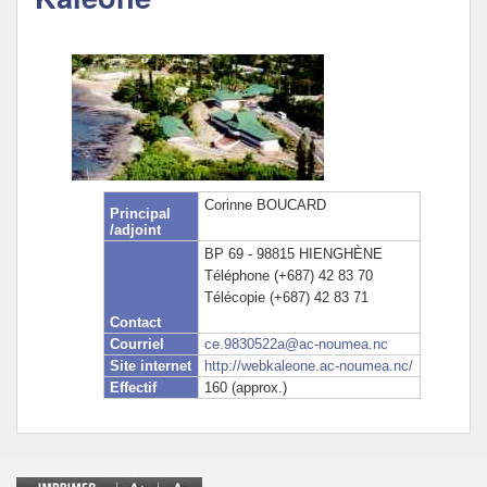
Politique Éducative
Corinne BOUCARD
Principal
/adjoint
BP 69 - 98815 HIENGHÈNE
Téléphone (+687) 42 83 70
Télécopie (+687) 42 83 71
Contact
Courriel
ce.9830522a@ac-noumea.nc
Site internet
http://webkaleone.ac-noumea.nc/
Effectif
160 (approx.)