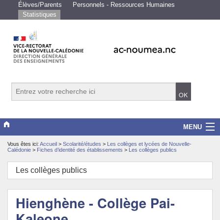
Élèves/Parents
Personnels - Ressources Humaines
Statistiques
MENU
Vous êtes ici:
Accueil
>
Scolarité/études
>
Les collèges et lycées de Nouvelle-
Vice-rectorat
Calédonie
>
Fiches d’identité des établissements
>
Les collèges publics
Scolarité/études
Les collèges publics
Enseignements
Hienghène - Collège Pai-
Examens/Concours
Kaleone