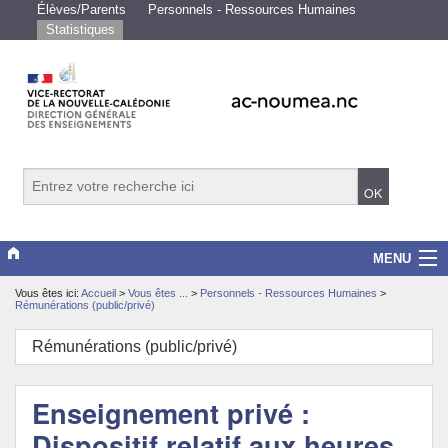
Élèves/Parents
Personnels - Ressources Humaines
Statistiques
MENU
Vous êtes ici:
Accueil
>
Vous êtes ...
>
Personnels - Ressources Humaines
>
Vice-rectorat
Rémunérations (public/privé)
Scolarité/études
Rémunérations (public/privé)
Enseignements
Enseignement privé :
Examens/Concours
Dispositif relatif aux heures