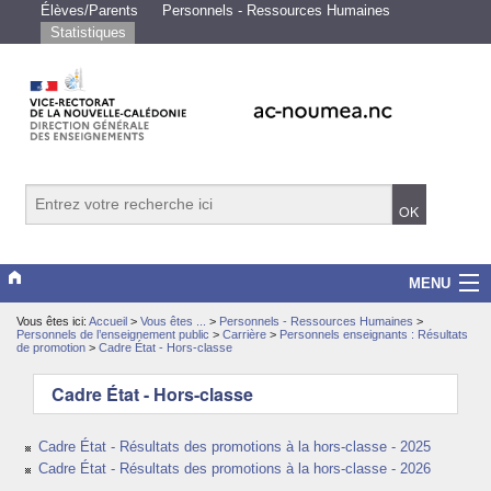
Élèves/Parents
Personnels - Ressources Humaines
Statistiques
MENU
Vous êtes ici:
Accueil
>
Vous êtes ...
>
Personnels - Ressources Humaines
>
Vice-rectorat
Personnels de l’enseignement public
>
Carrière
>
Personnels enseignants : Résultats
de promotion
>
Cadre État - Hors-classe
Scolarité/études
Cadre État - Hors-classe
Enseignements
Cadre État - Résultats des promotions à la hors-classe - 2025
Cadre État - Résultats des promotions à la hors-classe - 2026
Examens/Concours