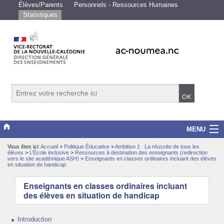
Élèves/Parents
Personnels - Ressources Humaines
Statistiques
MENU
Vous êtes ici:
Accueil
>
Politique Éducative
>
Ambition 1 : La réussite de tous les
Vice-rectorat
élèves
>
L’École inclusive
>
Ressources à destination des enseignants (redirection
vers le site académique ASH)
>
Enseignants en classes ordinaires incluant des élèves
en situation de handicap
Scolarité/études
Enseignants en classes ordinaires incluant
Enseignements
des élèves en situation de handicap
Examens/Concours
Introduction