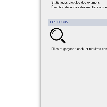
Statistiques globales des examens
Recrutement
Les aides financière
Évolution décennale des résultats aux
LES FOCUS
Filles et garçons : choix et résultats co