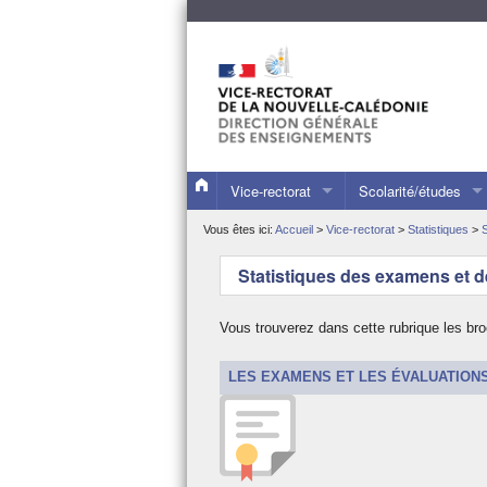
Vice-rectorat
Scolarité/études
Présentation du vice-rectorat
Les collèges et lyc
Vous êtes ici:
Accueil
>
Vice-rectorat
>
Statistiques
>
Les publications du VR
L’inscription de votr
Statistiques des examens et d
Les dossiers de presse
Les évaluations nat
Vous trouverez dans cette rubrique les br
L’actualité du vice-recteur
L’orientation et l’a
LES EXAMENS ET LES ÉVALUATION
Quelques repères
Les stages d’observ
Le calendrier scolaire
L’alternance dans le
Statistiques
La formation tout au