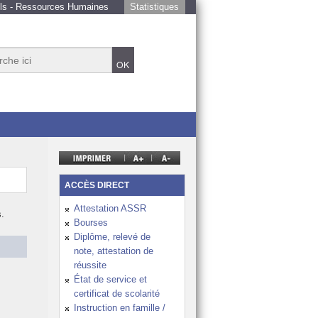
ls - Ressources Humaines
Statistiques
et éducatif de la NC
e de tous les élèves
ACCÈS DIRECT
 de l’École calédonienne
Attestation ASSR
s.
Bourses
nnement de travail favorable, des élèves épanouis
Diplôme, relevé de
note, attestation de
ture sur la région Océanie et le monde
réussite
 de l’année
État de service et
certificat de scolarité
Instruction en famille /