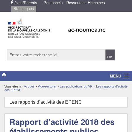
Élèves/Parents
Personnels - Ressources Humaines
Statistiques
MENU
Vous êtes ici:
Accueil
>
Vice-rectorat
>
Les publications du VR
>
Les rapports d’activité
Vice-rectorat
des EPENC
Scolarité/études
Les rapports d’activité des EPENC
Enseignements
Rapport d’activité 2018 des
Examens/Concours
établissements publics