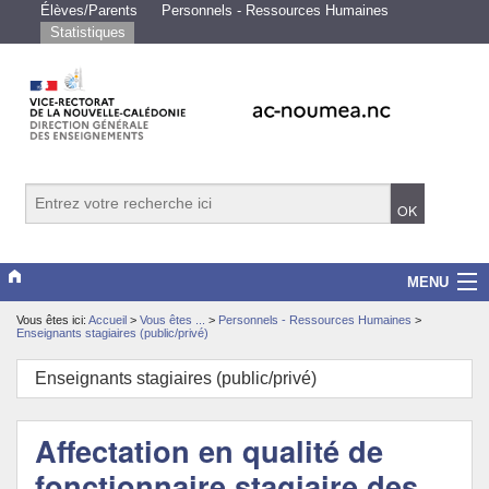
Élèves/Parents
Personnels - Ressources Humaines
Statistiques
MENU
Vous êtes ici:
Accueil
>
Vous êtes ...
>
Personnels - Ressources Humaines
>
Vice-rectorat
Enseignants stagiaires (public/privé)
Scolarité/études
Enseignants stagiaires (public/privé)
Enseignements
Affectation en qualité de
Examens/Concours
fonctionnaire stagiaire des