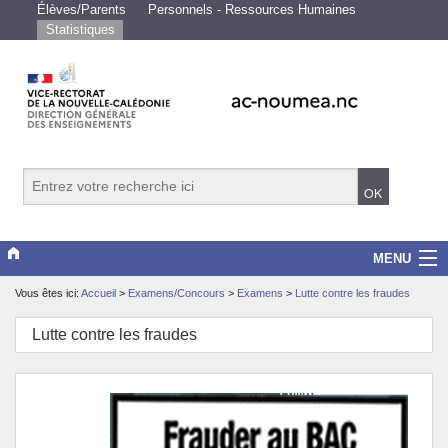
Élèves/Parents
Personnels - Ressources Humaines
Statistiques
MENU
Vous êtes ici:
Accueil
>
Examens/Concours
>
Examens
>
Lutte contre les fraudes
Vice-rectorat
Lutte contre les fraudes
Scolarité/études
Enseignements
Examens/Concours