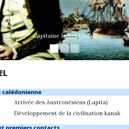
Capitaine James COOK
EL
e calédonienne
Arrivée des Austronésiens (Lapita)
Développement de la civilisation kanak
et premiers contacts