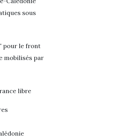
lle-Calédonie
atiques sous
 pour le front
e mobilisés par
rance libre
res
alédonie