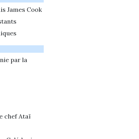
ais James Cook
stants
liques
nie par la
e chef Ataï