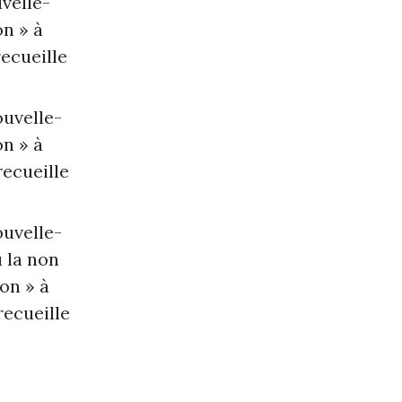
uvelle-
on » à
recueille
ouvelle-
on » à
recueille
ouvelle-
u la non
on » à
recueille