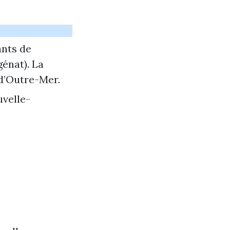
ants de
énat). La
 d’Outre-Mer.
uvelle-