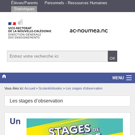
Élèves/Parents
Personnels - Ressources Humaines
Statistiques
MENU
Vous êtes ici:
Accueil
>
Scolarité/études
>
Les stages d’observation
Vice-rectorat
Les stages d’observation
Scolarité/études
Enseignements
Un
Examens/Concours