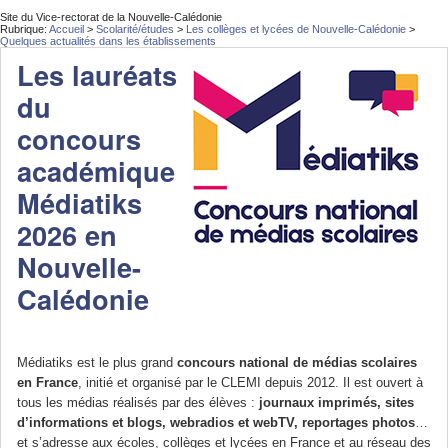
Site du Vice-rectorat de la Nouvelle-Calédonie
Rubrique:
Accueil
>
Scolarité/études
>
Les collèges et lycées de Nouvelle-Calédonie
>
Quelques actualités dans les établissements
Les lauréats
du
concours
académique
Médiatiks
2026 en
Nouvelle-
Calédonie
Médiatiks est le plus grand
concours national de médias scolaires
en France
, initié et organisé par le CLEMI depuis 2012. Il est ouvert à
tous les médias réalisés par des élèves :
journaux imprimés, sites
d’informations et blogs, webradios et webTV, reportages photos
…
et s’adresse aux écoles, collèges et lycées en France et au réseau des