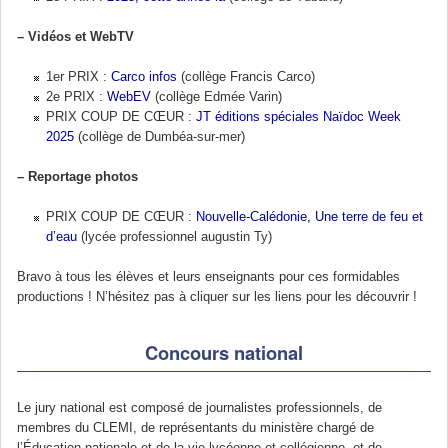
–
Vidéos et WebTV
1er PRIX :
Carco infos
(collège Francis Carco)
2e PRIX :
WebEV
(collège Edmée Varin)
PRIX COUP DE CŒUR :
JT éditions spéciales Naïdoc Week
2025
(collège de Dumbéa-sur-mer)
–
Reportage photos
PRIX COUP DE CŒUR :
Nouvelle-Calédonie, Une terre de feu et
d’eau
(lycée professionnel augustin Ty)
Bravo à tous les élèves et leurs enseignants pour ces formidables
productions ! N’hésitez pas à cliquer sur les liens pour les découvrir !
Concours national
Le jury national est composé de journalistes professionnels, de
membres du CLEMI, de représentants du ministère chargé de
l’Éducation nationale et de la vie lycéenne et collégienne, et de