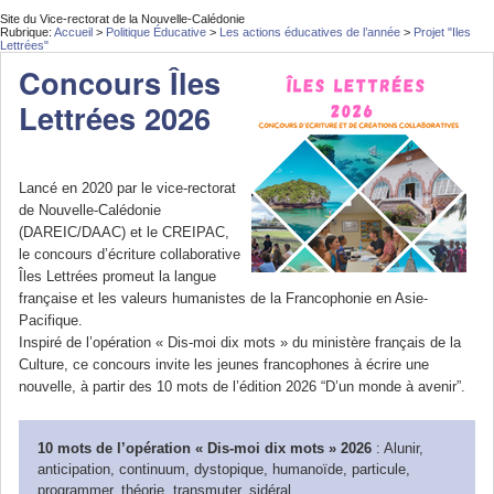
Site du Vice-rectorat de la Nouvelle-Calédonie
Rubrique:
Accueil
>
Politique Éducative
>
Les actions éducatives de l’année
>
Projet "Iles
Lettrées"
Concours Îles
Lettrées 2026
Lancé en 2020 par le vice-rectorat
de Nouvelle-Calédonie
(DAREIC/DAAC) et le CREIPAC,
le concours d’écriture collaborative
Îles Lettrées promeut la langue
française et les valeurs humanistes de la Francophonie en Asie-
Pacifique.
Inspiré de l’opération « Dis-moi dix mots » du ministère français de la
Culture, ce concours invite les jeunes francophones à écrire une
nouvelle, à partir des 10 mots de l’édition 2026 “D’un monde à avenir”.
10 mots de l’opération « Dis-moi dix mots » 2026
: Alunir,
anticipation, continuum, dystopique, humanoïde, particule,
programmer, théorie, transmuter, sidéral