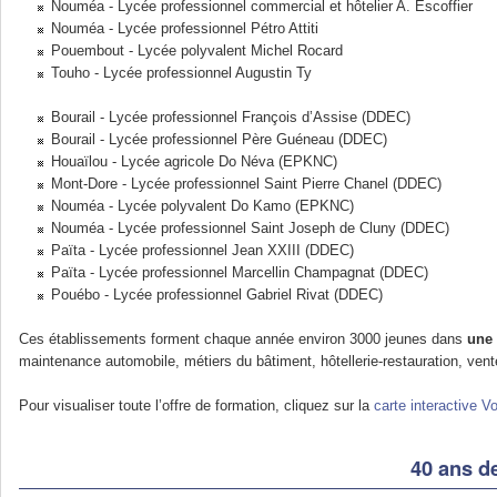
Nouméa - Lycée professionnel commercial et hôtelier A. Escoffier
Nouméa - Lycée professionnel Pétro Attiti
Pouembout - Lycée polyvalent Michel Rocard
Touho - Lycée professionnel Augustin Ty
Bourail - Lycée professionnel François d’Assise (DDEC)
Bourail - Lycée professionnel Père Guéneau (DDEC)
Houaïlou - Lycée agricole Do Néva (EPKNC)
Mont-Dore - Lycée professionnel Saint Pierre Chanel (DDEC)
Nouméa - Lycée polyvalent Do Kamo (EPKNC)
Nouméa - Lycée professionnel Saint Joseph de Cluny (DDEC)
Païta - Lycée professionnel Jean XXIII (DDEC)
Païta - Lycée professionnel Marcellin Champagnat (DDEC)
Pouébo - Lycée professionnel Gabriel Rivat (DDEC)
Ces établissements forment chaque année environ 3000 jeunes dans
une 
maintenance automobile, métiers du bâtiment, hôtellerie-restauration, vente,
Pour visualiser toute l’offre de formation, cliquez sur la
carte interactive V
40 ans d