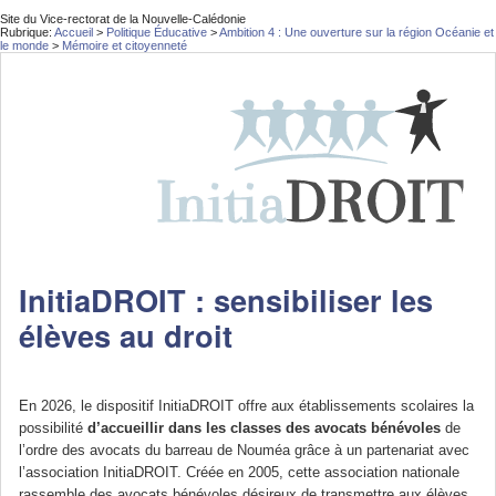
Site du Vice-rectorat de la Nouvelle-Calédonie
Rubrique:
Accueil
>
Politique Éducative
>
Ambition 4 : Une ouverture sur la région Océanie et
le monde
>
Mémoire et citoyenneté
InitiaDROIT : sensibiliser les
élèves au droit
En 2026, le dispositif InitiaDROIT offre aux établissements scolaires la
possibilité
d’accueillir dans les classes des avocats bénévoles
de
l’ordre des avocats du barreau de Nouméa grâce à un partenariat avec
l’association InitiaDROIT. Créée en 2005, cette association nationale
rassemble des avocats bénévoles désireux de transmettre aux élèves