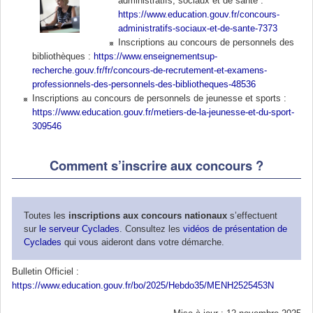
administratifs, sociaux et de santé :
https://www.education.gouv.fr/concours-
administratifs-sociaux-et-de-sante-7373
Inscriptions au concours de personnels des
bibliothèques :
https://www.enseignementsup-
recherche.gouv.fr/fr/concours-de-recrutement-et-examens-
professionnels-des-personnels-des-bibliotheques-48536
Inscriptions au concours de personnels de jeunesse et sports :
https://www.education.gouv.fr/metiers-de-la-jeunesse-et-du-sport-
309546
Comment s’inscrire aux concours ?
Toutes les
inscriptions aux concours nationaux
s’effectuent
sur
le serveur Cyclades
. Consultez les
vidéos de présentation de
Cyclades
qui vous aideront dans votre démarche.
Bulletin Officiel :
https://www.education.gouv.fr/bo/2025/Hebdo35/MENH2525453N