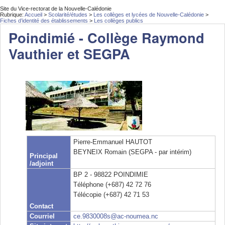
Site du Vice-rectorat de la Nouvelle-Calédonie
Rubrique:
Accueil
>
Scolarité/études
>
Les collèges et lycées de Nouvelle-Calédonie
>
Fiches d’identité des établissements
>
Les collèges publics
Poindimié - Collège Raymond
Vauthier et SEGPA
Pierre-Emmanuel HAUTOT
BEYNEIX Romain (SEGPA - par intérim)
Principal
/adjoint
BP 2 - 98822 POINDIMIE
Téléphone (+687) 42 72 76
Télécopie (+687) 42 71 53
Contact
Courriel
ce.9830008s@ac-noumea.nc