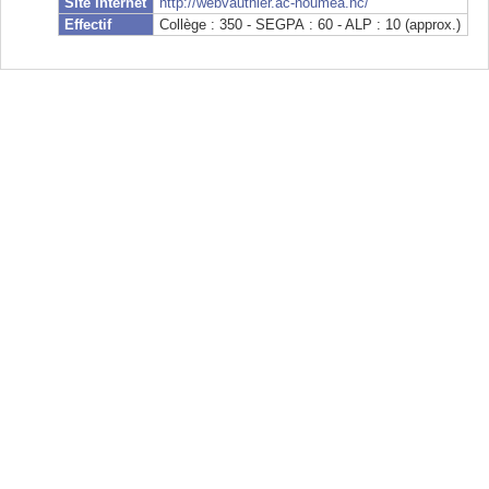
Site internet
http://webvauthier.ac-noumea.nc/
Effectif
Collège : 350 - SEGPA : 60 - ALP : 10 (approx.)