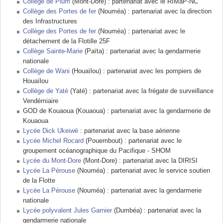
Collège de Plum
(Mont-Dore) : partenariat avec le RIMaP-NC
Collège des Portes de fer
(Nouméa) : partenariat avec la direction
des Infrastructures
Collège des Portes de fer
(Nouméa) : partenariat avec le
détachement de la Flotille 25F
Collège Sainte-Marie
(Païta) : partenariat avec la gendarmerie
nationale
Collège de Wani
(Houaïlou) : partenariat avec les pompiers de
Houaïlou
Collège de Yaté
(Yaté) : partenariat avec la frégate de surveillance
Vendémiaire
GOD de Kouaoua (Kouaoua) : partenariat avec la gendarmerie de
Kouaoua
Lycée Dick Ukeiwë
: partenariat avec la base aérienne
Lycée Michel Rocard
(Pouembout) : partenariat avec le
groupement océanographique du Pacifique - SHOM
Lycée du Mont-Dore
(Mont-Dore) : partenariat avec la DIRISI
Lycée La Pérouse
(Nouméa) : partenariat avec le service soutien
de la Flotte
Lycée La Pérouse
(Nouméa) : partenariat avec la gendarmerie
nationale
Lycée polyvalent Jules Garnier
(Dumbéa) : partenariat avec la
gendarmerie nationale