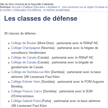
Site du Vice-rectorat de la Nouvelle-Calédonie
Rubrique:
Accueil
>
Politique Éducative
>
Ambition 4 : Une ouverture sur la région Océanie et
le monde
>
L’éducation à la défense : le trinôme académique
Les classes de défense
38 classes de défense :
Collège de Boulari
(Mont-Dore) : partenariat avec le RIMaP-NC
Collège Champagnat
(Nouméa) : partenariat avec la frégate de
surveillance Vendémiaire
Collège de Canala
(Canala) : partenariat avec le RIMaP-NC
Collège de Canala
(Canala) : partenariat avec la brigade de
gendarmerie de Canala
Collège de Dumbéa-sur-Mer
(Dumbéa) : partenariat avec la base
aérienne 186 Lieutenant Paul Klein
Collège Edmée Varin
(Dumbéa) : partenariat avec le POM Auguste
Bénébig
Collège Francis Carco
(Dumbéa) : partenariat avec le B2M
d’Entrecasteaux
Collège Gabriel Païta
(Païta) : partenariat avec la base aérienne
186 Lieutenant Paul Klein