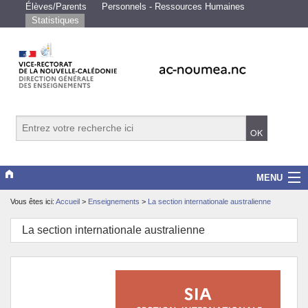
Élèves/Parents
Personnels - Ressources Humaines
Statistiques
MENU
Vous êtes ici:
Accueil
>
Enseignements
>
La section internationale australienne
Vice-rectorat
La section internationale australienne
Scolarité/études
Enseignements
Examens/Concours