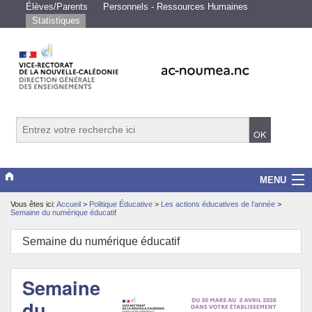
Élèves/Parents
Personnels - Ressources Humaines
Statistiques
MENU
Vous êtes ici:
Accueil
>
Politique Éducative
>
Les actions éducatives de l’année
>
Vice-rectorat
Semaine du numérique éducatif
Scolarité/études
Semaine du numérique éducatif
Enseignements
Semaine
Examens/Concours
du