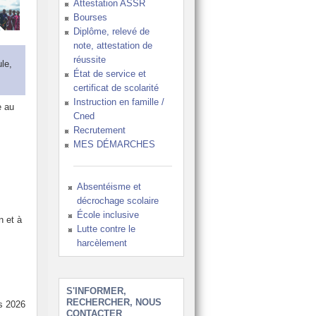
Attestation ASSR
Bourses
Diplôme, relevé de
note, attestation de
réussite
le,
État de service et
certificat de scolarité
Instruction en famille /
e au
Cned
Recrutement
MES DÉMARCHES
Absentéisme et
décrochage scolaire
École inclusive
n et à
Lutte contre le
harcèlement
S'INFORMER,
RECHERCHER, NOUS
s 2026
CONTACTER