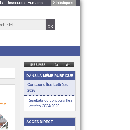
ls - Ressources Humaines
Statistiques
et éducatif de la NC
e de tous les élèves
DANS LA MÊME RUBRIQUE
 de l’École calédonienne
Concours Îles Lettrées
2026
nnement de travail favorable, des élèves épanouis
Résultats du concours Îles
ture sur la région Océanie et le monde
Lettrées 2024/2025
 de l’année
ACCÈS DIRECT