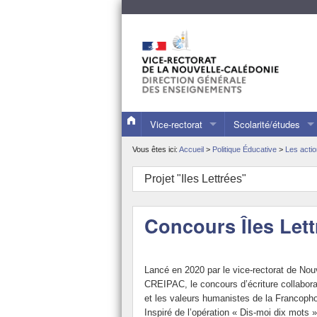
Vice-rectorat
Scolarité/études
Présentation du vice-rectorat
Les collèges et lyc
Vous êtes ici:
Accueil
>
Politique Éducative
>
Les acti
Les publications du VR
L’inscription de votr
Projet "Iles Lettrées"
Les dossiers de presse
Les évaluations nat
Concours Îles Lett
L’actualité du vice-recteur
L’orientation et l’a
Quelques repères
Les stages d’observ
Lancé en 2020 par le vice-rectorat de No
Le calendrier scolaire
L’alternance dans le
CREIPAC, le concours d’écriture collabora
et les valeurs humanistes de la Francopho
Statistiques
La formation tout au
Inspiré de l’opération « Dis-moi dix mots »