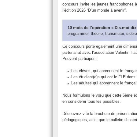
concours invite les jeunes francophones à 
Recrutement
Les aides financière
l’édition 2026 “D’un monde à avenir”.
10 mots de l’opération « Dis-moi dix
programmer, théorie, transmuter, sidéra
Ce concours porte également une dimension
partenariat avec l’association Valentin H
Peuvent participer :
Les élèves, qui apprennent le frança
Les étudiant(e)s qui ont le FLE dans 
Les adultes qui apprennent le françai
Nous formulons le vœu que cette 6ème éd
en considérer tous les possibles.
Découvrez vite la brochure de présentation
pédagogiques, ainsi que le bulletin d’insc