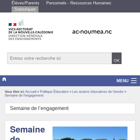
Élèves/Parents
Personnels - Ressources Humaines
Statistiques
MENU
Vous êtes ici:
Accueil
>
Politique Éducative
>
Les actions éducatives de l’année
>
Vice-rectorat
Semaine de l’engagement
Scolarité/études
Semaine de l’engagement
Enseignements
Semaine
Examens/Concours
de