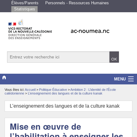
Élèves/Parents
Personnels - Ressources Humaines
Statistiques
MENU
Vous êtes ici:
Accueil
>
Politique Éducative
>
Ambition 2 : L’identité de l’École
Vice-rectorat
calédonienne
>
L’enseignement des langues et de la culture kanak
Scolarité/études
L’enseignement des langues et de la culture kanak
Enseignements
Mise en œuvre de
Examens/Concours
l’habilitation à enseigner les