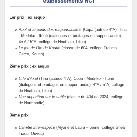
établissements NC)
1er prix : ex aequo
Abel et le poids des responsabilités
(Copa (autrice 4°A), Tina
- Medriko - Itönë (dialogues et bruitages en support audio),
4e A / 5°A, collège de Hnathalo, Lifou)
Le jeu de l’île de Koutio
(classe de 604, collège Francis
Carco, Koutio)
2ème prix : ex aequo
L’île d’Axel
(Tina (autrice 4°A), Copa - Medriko – Itönë
(dialogues et bruitages en support audio), 4°A / 5°A, collège
de Hnathalo, Lifou)
Une apparition sur le sable
(classe de 404 de 2024, collège
de Normandie)
3ème prix
L’amitié inter-espèce
(Myane et Laura – 5ème, collège Shea
Tiaou, Ouvéa)