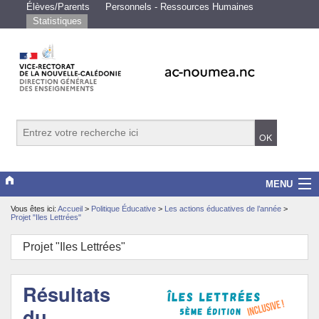
Élèves/Parents
Personnels - Ressources Humaines
Statistiques
MENU
Vous êtes ici:
Accueil
>
Politique Éducative
>
Les actions éducatives de l’année
>
Vice-rectorat
Projet "Iles Lettrées"
Scolarité/études
Projet "Iles Lettrées"
Enseignements
Résultats
Examens/Concours
du