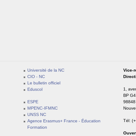
Université de la NC
Vice-r
CIO - NC
Direc
Le bulletin officiel
1, ave
Eduscol
BP G4
ESPE
98848
MPENC-IFMNC
Nouvel
UNSS NC
Tél: (
Agence Erasmus+ France - Éducation
Formation
Ouvert