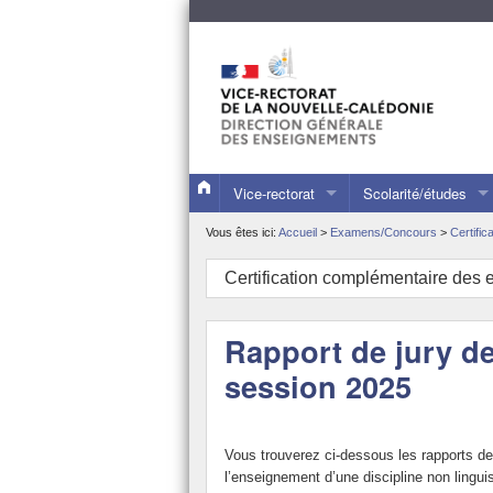
Vice-rectorat
Scolarité/études
Présentation du vice-rectorat
Les collèges et lyc
Vous êtes ici:
Accueil
>
Examens/Concours
>
Certific
Les publications du VR
L’inscription de votr
Certification complémentaire des 
Les dossiers de presse
Les évaluations nat
Rapport de jury de
L’actualité du vice-recteur
L’orientation et l’a
session 2025
Quelques repères
Les stages d’observ
Le calendrier scolaire
L’alternance dans le
Vous trouverez ci-dessous les rapports de
Statistiques
La formation tout au
l’enseignement d’une discipline non lingui