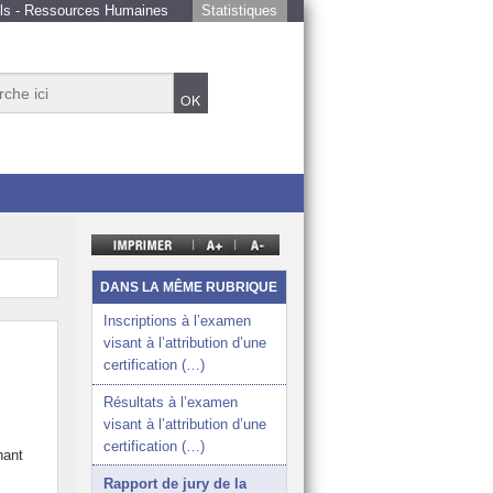
ls - Ressources Humaines
Statistiques
et éducatif de la NC
e de tous les élèves
DANS LA MÊME RUBRIQUE
 de l’École calédonienne
Inscriptions à l’examen
visant à l’attribution d’une
nnement de travail favorable, des élèves épanouis
certification (…)
ture sur la région Océanie et le monde
Résultats à l’examen
visant à l’attribution d’une
 de l’année
certification (…)
nant
Rapport de jury de la