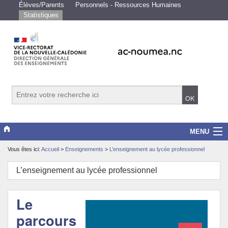
Élèves/Parents
Personnels - Ressources Humaines
Statistiques
MENU
Vous êtes ici:
Accueil
>
Enseignements
>
L’enseignement au lycée professionnel
Vice-rectorat
L’enseignement au lycée professionnel
Scolarité/études
Enseignements
Le
parcours
Examens/Concours