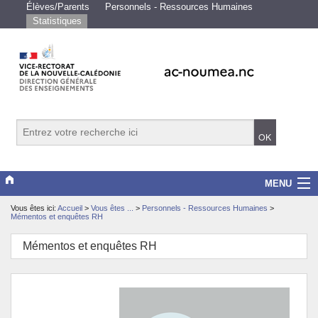
Élèves/Parents
Personnels - Ressources Humaines
Statistiques
MENU
Vous êtes ici:
Accueil
>
Vous êtes ...
>
Personnels - Ressources Humaines
>
Vice-rectorat
Mémentos et enquêtes RH
Scolarité/études
Mémentos et enquêtes RH
Enseignements
Examens/Concours